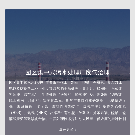
园区集中式污水处理厂废气治理
园区集中式污水处理厂主要服务化工、制药、印染、合成氨、食品加工、
电镀及纺织等工业行业，其废气源于预处理（集水井、格栅间、沉砂池、
初沉池、调节池）、生物处理（厌氧池、曝气池）及污泥处理（浓缩池、
脱水机房、消化池）等关键单元。废气主要特点成分复杂、污染物浓度
低、嗅阈值低、湿度高、腐蚀性强等特点。废气主要污染物为硫化氢
（H2S）、氨气（NH3）及挥发性有机物（VOCS）如苯系物、硫醚、硫
醇和胺类等致嗅化合物。主流治理技术是针对大风量、低浓度的异味控制
的组合工艺：包括生物法（生物滤池、生物滴滤塔）用于中低浓度有机与
展开更多 ↓
恶臭物降解；化学法（碱液、酸洗洗涤）高效去除酸性及碱洗气体组分；