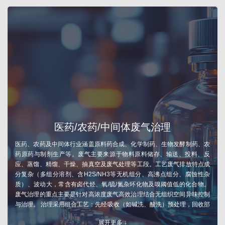
医药/农药/中间体废气治理
医药、农药及中间体行业涵盖原料药合成、化学制药、生物发酵制药、农
药原药与制剂生产等。废气主要来源于物料原料储存、输送、投料、反
应、蒸馏、精馏、干燥、抽真空及废气处理等工段。工艺废气排放特点成
分复杂（多组分溶剂、含H2S/NH3等无机组分、高沸点组分、腐蚀性杂
质）、波动大，常含有卤代烃、氧/硫/氮杂环化物及嗅阈值低的化合物。
废气治理的重点主要是针对高浓度废气高效治理结合无组织空间异味控制
与治理。 治理采用组合工艺：先经吸收（如碱洗、酸洗）预处理，回收部
分酸性或碱性物料；极高浓度挥发性有机物采用冷凝或吸附、中高浓度挥
展开更多 ↓
发性有机物采用燃烧法（RTO、RCO）高效销毁，燃烧后的尾气再通过降