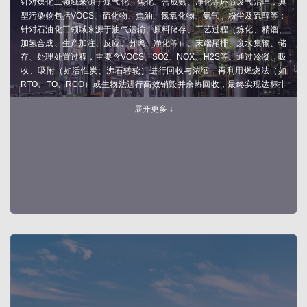
针对煤化工领域来源于煤气化、焦化、合成氨、净化等环节废气治理，典
型污染物包括VOCS、硫化物、焦油、氮氧化物、氨气、粉尘及硫醇等；
针对石油化工领域来源于油气运输、原料储存、工艺过程（炼化、精馏、
加氢合成、生产加注、反应、分离、净化等）、末端尾排、废水集输、储
存、处理处置过程，主要含VOCS、SO2、NOX、H2S等。通过冷凝、吸
收、吸附（如活性炭、沸石转轮）进行回收与浓缩，再利用燃烧法（如
RTO、TO、RCO）或生物法进行高效销毁并余热回收，最终实现达标排
放与资源回收。
展开更多 ↓
核心技术：
1.TO/RTO联合沼气、新能源尾气、瓦斯气等燃料尾气的资源化热值利用
技术，包括燃料气脱硫、增压、脱水等。
2.TO/RTO协同脱硫、脱硝废气处理技术。
3.针对废气含高硫（硫化氢、有机硫）、含氮等有机废气处理技术。