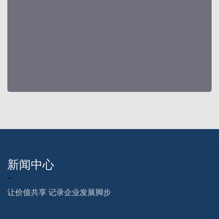
物理吸附法（活性炭）针对难生化降解或降解不完全的VOCS；光电一体
化技术（光催化氧化、低温等离子体、臭氧微纳米气泡等）针对难降解、
小分子异味分子。工程实践中常采用化学洗涤结合生物处理或光电一体化
处理技术等协同工艺，同时结合无组织空间异味控制技术（植物液、植物
精油、氧化剂等的雾化），以实现稳定达标排放。
核心技术：根据项目不同需求、不同标准，充分结合产生VOCS/异味的具
体工况特点和组成性质，制定针对性控制及治理方案，帮助企业解决工业
废气及异味污染问题。
新闻中心
让价值共享 记录企业发展脚步