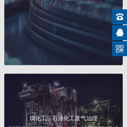
温+碱洗吸收进行后处理；对特定恶臭组分可选用生物及植物液/精油空间
雾化作为辅助。
核心工艺：
1.含高硫、高氮、高卤等有机化合物及高腐蚀性废气成分等复杂工况废气
处理技术；
18120
2.针对废气燃烧过程中二噁英的抑制及产生后深度净化处理技术。
17351
煤化工、石油化工废气治理