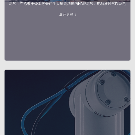
尾气；在涂覆干燥工序会产生大量高浓度的NMP尾气。电解液废气以及电
极硅碳正负极材料中产生含有有机硅成分。废气多采用多级协同处理，兼
展开更多 ↓
顾效率与能耗，符合国家VOCS及无组织排放管控要求。光伏废气采用碱
液洗涤+水洗除雾除湿+催化燃烧/TO组合工艺，NMP废气采用沸石转轮吸
附浓缩+催化燃烧”并辅以碱洗除氟，含氢废气通过催化燃烧或膜分离实现
安全回收与净化。有机硅废气采用水封+TO+余热回用+布袋除尘实现废气
热值回用及废气净化，设置规范的应急及安全控制机制。