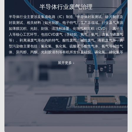
半导体行业废气治理
半导体行业主要涉及集成电路（IC）制造、半导体封装测试、硅片制造及
封装测试、相关材料（如光刻胶、电子特气）生产等领域。行业废气来源
如薄膜沉积、光刻、刻蚀、清洗和涂覆、化学气相沉积（CVD）、离子注
入等核心工艺环节。包括CVD废气（含硅烷、氢气、氨气、含氟含磷废气
等）、剥离液废气等在内的特气、酸性废气、碱性废气、有机废气等，典
型污染物主要包括：氟化氢、氯化氢、硫酸雾等酸性气体、氨气等碱性气
体、异丙醇、丙酮、光刻胶溶剂等有机挥发份及硅烷、磷化氢、砷化氢等
特种有毒气体。
展开更多 ↓
废气处理工艺设计原则按照废气分类收集及处理、工艺协同与安全冗余，
尤其在硅烷等高危气体环节，须重点考虑废气系统的应急及安全连锁控
制，设置惰性气体吹扫与自动切断机制、防阻塞及应急安全相关措施。