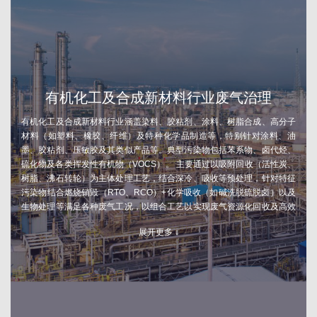
有机化工及合成新材料行业废气治理
有机化工及合成新材料行业涵盖染料、胶粘剂、涂料、树脂合成、高分子
材料（如塑料、橡胶、纤维）及特种化学品制造等，特别针对涂料、油
墨、胶粘剂、压敏胶及其类似产品等。典型污染物包括苯系物、卤代烃、
硫化物及各类挥发性有机物（VOCS）。 主要通过以吸附回收（活性炭、
树脂、沸石转轮）为主体处理工艺，结合深冷、吸收等预处理，针对特征
污染物结合燃烧销毁（RTO、RCO）+化学吸收（如碱洗脱硫脱卤）以及
生物处理等满足各种废气工况，以组合工艺以实现废气资源化回收及高效
净化。
展开更多 ↓
核心工艺：
1.多级多类吸附回收工艺处理超高浓度废气治理技术；
2.冷凝+吸附+燃烧（极低特征污染物结合高热值组分）全厂废气协同治理
技术；
3.含高腐蚀及易聚合有机成分等废气复杂工况废气处理技术。