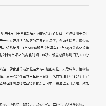
apor 微雾化系统研发用于雾化XStreme植物精油的设备，不仅适用于公共
于一些对环境湿度敏感的高要求的场所，例如实验室、博物馆
该系统是由1台AirPro设备控制器与1-3台Vapor微雾化喷箱
制每台喷箱的雾化时间1-10秒，设置总间歇时间为1-10分
me植物精油，雾化后的液滴粒径为1μm超细颗粒，无需稀释。植物精
轻，更易漂浮在空气中且数量更多，从而增加了精油分子和异
粒径的超细精油微粒直接雾化到空间中，精油湿度可忽略，效果
验室、博物馆、餐饮区、购物中心、其他中小型异味场所。